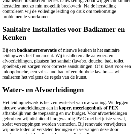
vakmensen lokaliseren het lek nauwkeurig, zodat wij gericht kunnen
herstellen met zo min mogelijk breekwerk. Na de herstelling
controleren wij de volledige leiding op druk om toekomstige
problemen te voorkomen.
Sanitaire Installaties voor Badkamer en
Keuken
Bij een
badkamerrenovatie
of nieuwe keuken is het sanitaire
leidingwerk het fundament. Wij installeren alle aanvoer- en
afvoerleidingen, plaatsen het sanitair (lavabo, douche, bad, toilet,
spoelbak) en zorgen voor correcte aansluitingen. Of u kiest voor een
inloopdouche, een vrijstaand bad of een dubbele lavabo — wij
realiseren het volgens de regels van de kunst.
Water- en Afvoerleidingen
Het leidingnetwerk is het zenuwstelsel van uw woning. Wij leggen
nieuwe waterleidingen aan in
koper, meerlagenbuis of PEX
,
afhankelijk van de toepassing en uw budget. Voor afvoerleidingen
gebruiken wij uitsluitend hoogwaardig PVC met het juiste verval,
zodat verstoppingen worden vermeden. Bij renovatie verwijderen
wij oude loden of versleten leidingen en vervangen deze door